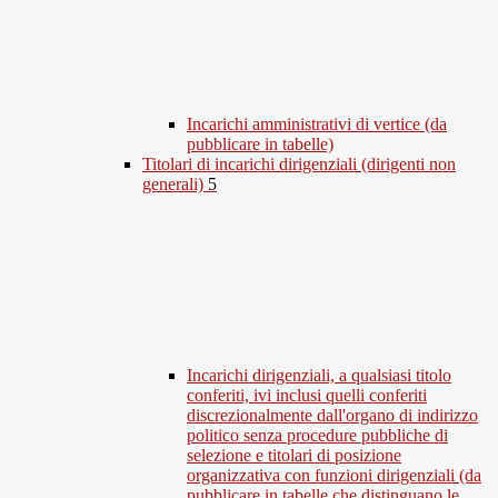
Incarichi amministrativi di vertice (da
pubblicare in tabelle)
Titolari di incarichi dirigenziali (dirigenti non
generali)
5
Incarichi dirigenziali, a qualsiasi titolo
conferiti, ivi inclusi quelli conferiti
discrezionalmente dall'organo di indirizzo
politico senza procedure pubbliche di
selezione e titolari di posizione
organizzativa con funzioni dirigenziali (da
pubblicare in tabelle che distinguano le