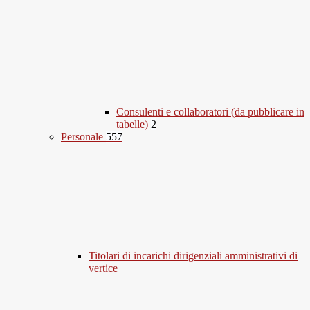
Consulenti e collaboratori (da pubblicare in
tabelle)
2
Personale
557
Titolari di incarichi dirigenziali amministrativi di
vertice