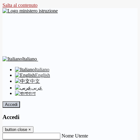
Salta al contenuto
Italiano
Italiano
English
中文
عربى
বাংলা
Accedi
Accedi
button close
×
Nome Utente