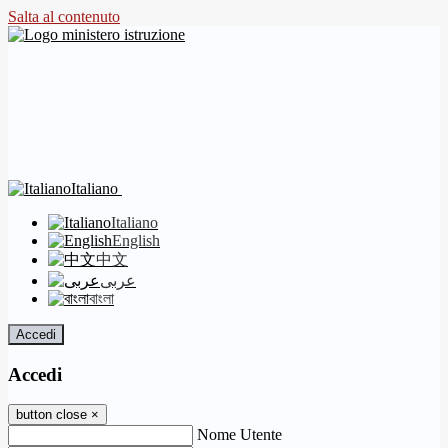
Salta al contenuto
Italiano
Italiano
English
中文
عربى
বাংলা
Accedi
Accedi
button close
×
Nome Utente