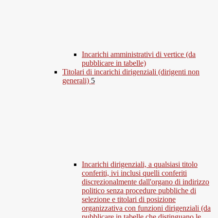
Incarichi amministrativi di vertice (da
pubblicare in tabelle)
Titolari di incarichi dirigenziali (dirigenti non
generali)
5
Incarichi dirigenziali, a qualsiasi titolo
conferiti, ivi inclusi quelli conferiti
discrezionalmente dall'organo di indirizzo
politico senza procedure pubbliche di
selezione e titolari di posizione
organizzativa con funzioni dirigenziali (da
pubblicare in tabelle che distinguano le