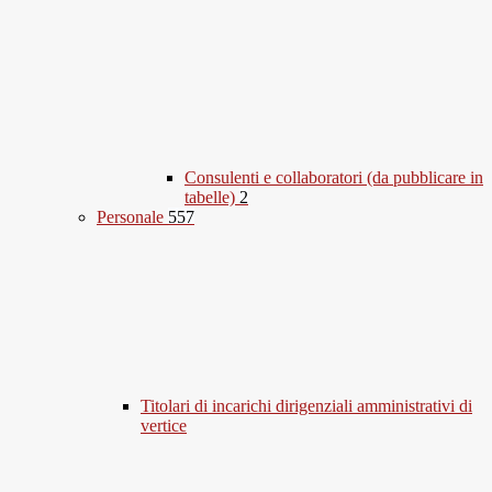
Consulenti e collaboratori (da pubblicare in
tabelle)
2
Personale
557
Titolari di incarichi dirigenziali amministrativi di
vertice