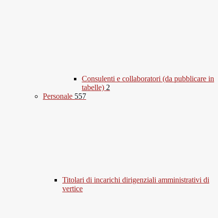
Consulenti e collaboratori (da pubblicare in
tabelle)
2
Personale
557
Titolari di incarichi dirigenziali amministrativi di
vertice