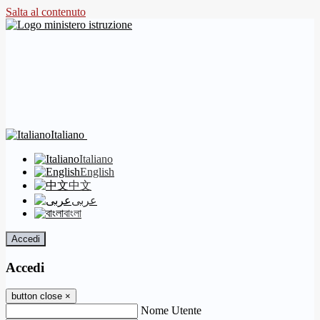
Salta al contenuto
Italiano
Italiano
English
中文
عربى
বাংলা
Accedi
Accedi
button close
×
Nome Utente