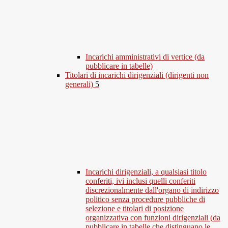
Incarichi amministrativi di vertice (da
pubblicare in tabelle)
Titolari di incarichi dirigenziali (dirigenti non
generali)
5
Incarichi dirigenziali, a qualsiasi titolo
conferiti, ivi inclusi quelli conferiti
discrezionalmente dall'organo di indirizzo
politico senza procedure pubbliche di
selezione e titolari di posizione
organizzativa con funzioni dirigenziali (da
pubblicare in tabelle che distinguano le