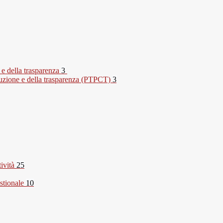
 e della trasparenza
3
rruzione e della trasparenza (PTPCT)
3
tività
25
stionale
10