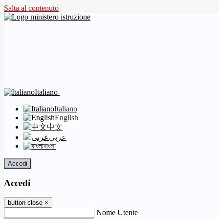
Salta al contenuto
Italiano
Italiano
English
中文
عربى
বাংলা
Accedi
Accedi
button close
×
Nome Utente