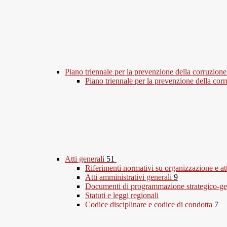
Piano triennale per la prevenzione della corruzione
Piano triennale per la prevenzione della co
Atti generali
51
Riferimenti normativi su organizzazione e at
Atti amministrativi generali
9
Documenti di programmazione strategico-ge
Statuti e leggi regionali
Codice disciplinare e codice di condotta
7