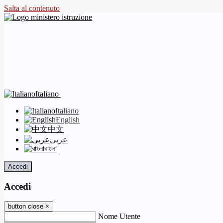
Salta al contenuto
Italiano
Italiano
English
中文
عربى
বাংলা
Accedi
Accedi
button close
×
Nome Utente