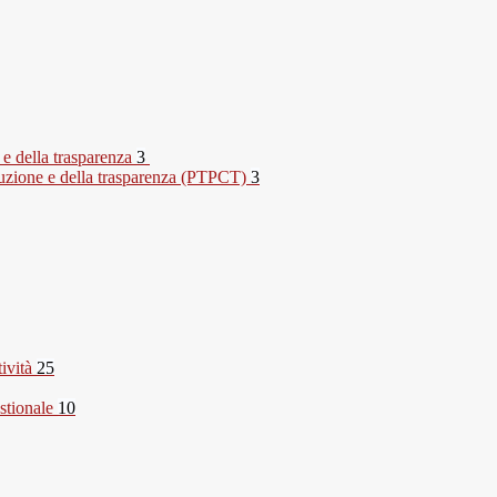
 e della trasparenza
3
rruzione e della trasparenza (PTPCT)
3
tività
25
stionale
10