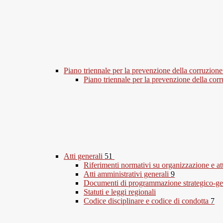
Piano triennale per la prevenzione della corruzione
Piano triennale per la prevenzione della co
Atti generali
51
Riferimenti normativi su organizzazione e at
Atti amministrativi generali
9
Documenti di programmazione strategico-ge
Statuti e leggi regionali
Codice disciplinare e codice di condotta
7