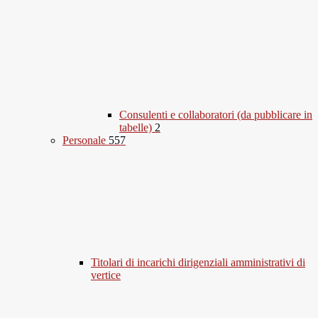
Consulenti e collaboratori (da pubblicare in
tabelle)
2
Personale
557
Titolari di incarichi dirigenziali amministrativi di
vertice