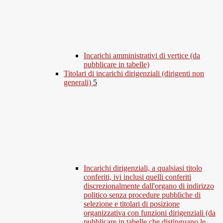
Incarichi amministrativi di vertice (da
pubblicare in tabelle)
Titolari di incarichi dirigenziali (dirigenti non
generali)
5
Incarichi dirigenziali, a qualsiasi titolo
conferiti, ivi inclusi quelli conferiti
discrezionalmente dall'organo di indirizzo
politico senza procedure pubbliche di
selezione e titolari di posizione
organizzativa con funzioni dirigenziali (da
pubblicare in tabelle che distinguano le