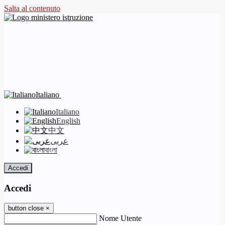
Salta al contenuto
Italiano
Italiano
English
中文
عربى
বাংলা
Accedi
Accedi
button close
×
Nome Utente