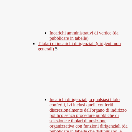
Incarichi amministrativi di vertice (da
pubblicare in tabelle)
Titolari di incarichi dirigenziali (dirigenti non
generali)
5
Incarichi dirigenziali, a qualsiasi titolo
conferiti, ivi inclusi quelli conferiti
discrezionalmente dall'organo di indirizzo
politico senza procedure pubbliche di
selezione e titolari di posizione
organizzativa con funzioni dirigenziali (da
pubblicare in tabelle che distinguano le