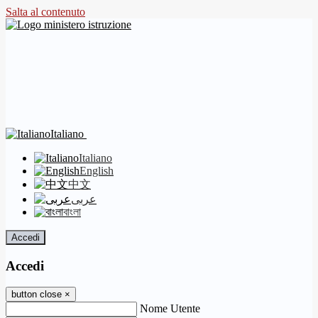
Salta al contenuto
Italiano
Italiano
English
中文
عربى
বাংলা
Accedi
Accedi
button close
×
Nome Utente