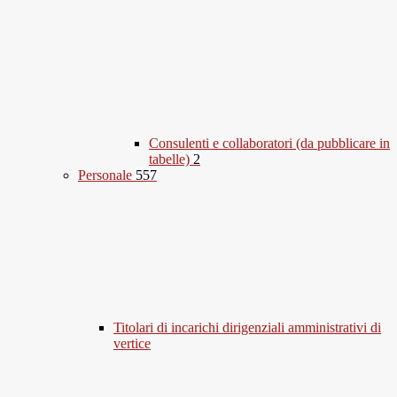
Consulenti e collaboratori (da pubblicare in
tabelle)
2
Personale
557
Titolari di incarichi dirigenziali amministrativi di
vertice