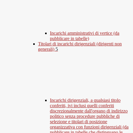
Incarichi amministrativi di vertice (da
pubblicare in tabelle)
Titolari di incarichi dirigenziali (dirigenti non
generali)
5
Incarichi dirigenziali, a qualsiasi titolo
conferiti, ivi inclusi quelli conferiti
discrezionalmente dall'organo di indirizzo
politico senza procedure pubbliche di
selezione e titolari di posizione
organizzativa con funzioni dirigenziali (da
pubblicare in tabelle che distinguano le