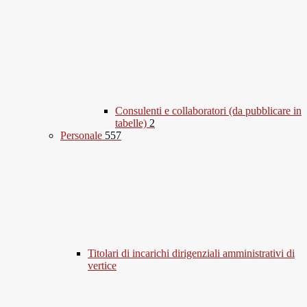
Consulenti e collaboratori (da pubblicare in
tabelle)
2
Personale
557
Titolari di incarichi dirigenziali amministrativi di
vertice