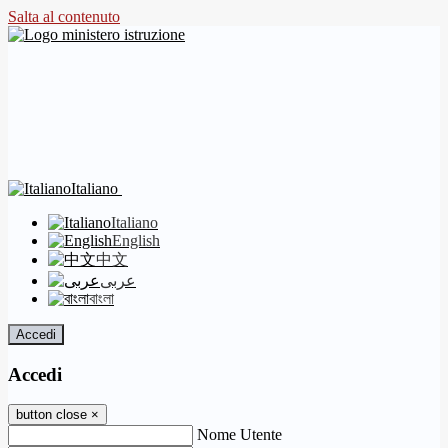
Salta al contenuto
Italiano
Italiano
English
中文
عربى
বাংলা
Accedi
Accedi
button close
×
Nome Utente