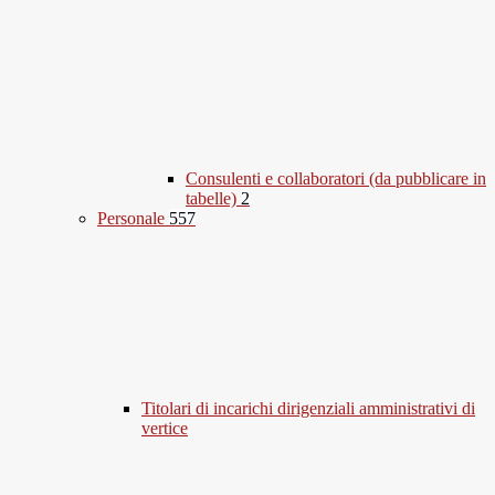
Consulenti e collaboratori (da pubblicare in
tabelle)
2
Personale
557
Titolari di incarichi dirigenziali amministrativi di
vertice