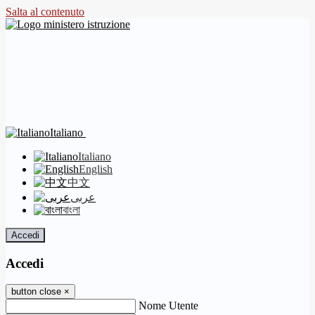
Salta al contenuto
Italiano
Italiano
English
中文
عربى
বাংলা
Accedi
Accedi
button close
×
Nome Utente