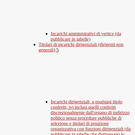
Incarichi amministrativi di vertice (da
pubblicare in tabelle)
Titolari di incarichi dirigenziali (dirigenti non
generali)
5
Incarichi dirigenziali, a qualsiasi titolo
conferiti, ivi inclusi quelli conferiti
discrezionalmente dall'organo di indirizzo
politico senza procedure pubbliche di
selezione e titolari di posizione
organizzativa con funzioni dirigenziali (da
pubblicare in tabelle che distinguano le