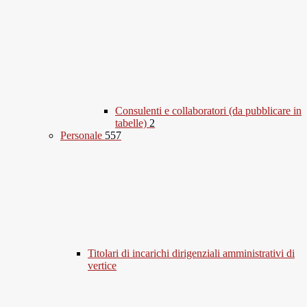
Consulenti e collaboratori (da pubblicare in
tabelle)
2
Personale
557
Titolari di incarichi dirigenziali amministrativi di
vertice