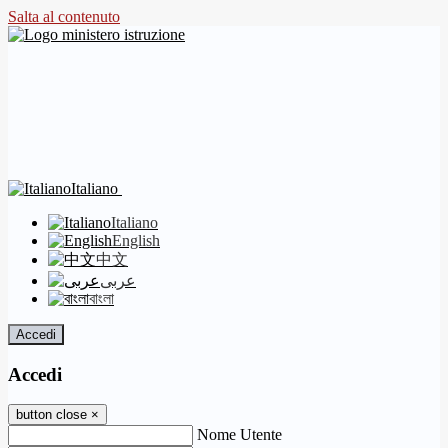
Salta al contenuto
Italiano
Italiano
English
中文
عربى
বাংলা
Accedi
Accedi
button close
×
Nome Utente