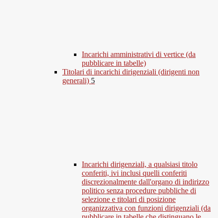
Incarichi amministrativi di vertice (da
pubblicare in tabelle)
Titolari di incarichi dirigenziali (dirigenti non
generali)
5
Incarichi dirigenziali, a qualsiasi titolo
conferiti, ivi inclusi quelli conferiti
discrezionalmente dall'organo di indirizzo
politico senza procedure pubbliche di
selezione e titolari di posizione
organizzativa con funzioni dirigenziali (da
pubblicare in tabelle che distinguano le