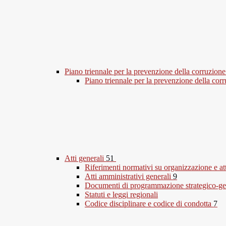
Piano triennale per la prevenzione della corruzione
Piano triennale per la prevenzione della co
Atti generali
51
Riferimenti normativi su organizzazione e at
Atti amministrativi generali
9
Documenti di programmazione strategico-ge
Statuti e leggi regionali
Codice disciplinare e codice di condotta
7