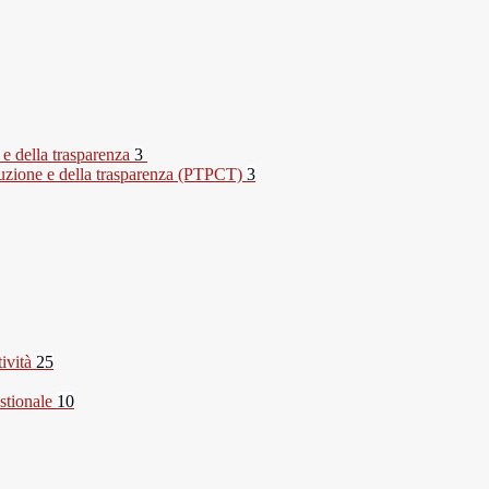
 e della trasparenza
3
rruzione e della trasparenza (PTPCT)
3
tività
25
stionale
10