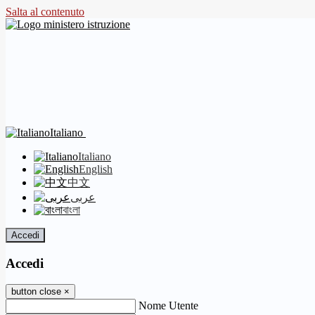
Salta al contenuto
Italiano
Italiano
English
中文
عربى
বাংলা
Accedi
Accedi
button close
×
Nome Utente