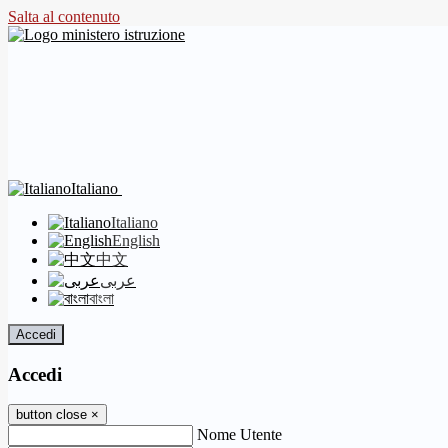
Salta al contenuto
Italiano
Italiano
English
中文
عربى
বাংলা
Accedi
Accedi
button close
×
Nome Utente