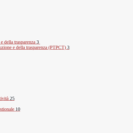
 e della trasparenza
3
rruzione e della trasparenza (PTPCT)
3
tività
25
stionale
10