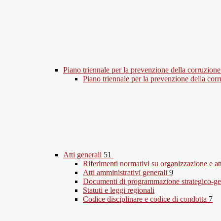
Piano triennale per la prevenzione della corruzione
Piano triennale per la prevenzione della co
Atti generali
51
Riferimenti normativi su organizzazione e at
Atti amministrativi generali
9
Documenti di programmazione strategico-ge
Statuti e leggi regionali
Codice disciplinare e codice di condotta
7