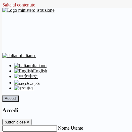
Salta al contenuto
Italiano
Italiano
English
中文
عربى
বাংলা
Accedi
Accedi
button close
×
Nome Utente