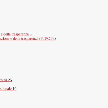
 e della trasparenza
3
rruzione e della trasparenza (PTPCT)
3
tività
25
stionale
10