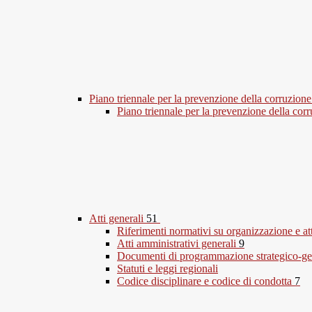
Piano triennale per la prevenzione della corruzione
Piano triennale per la prevenzione della co
Atti generali
51
Riferimenti normativi su organizzazione e at
Atti amministrativi generali
9
Documenti di programmazione strategico-ge
Statuti e leggi regionali
Codice disciplinare e codice di condotta
7