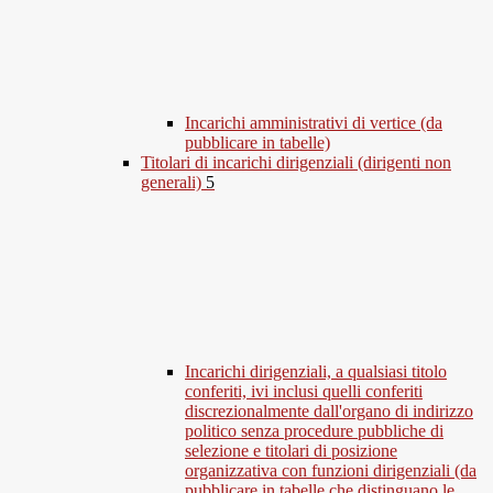
Incarichi amministrativi di vertice (da
pubblicare in tabelle)
Titolari di incarichi dirigenziali (dirigenti non
generali)
5
Incarichi dirigenziali, a qualsiasi titolo
conferiti, ivi inclusi quelli conferiti
discrezionalmente dall'organo di indirizzo
politico senza procedure pubbliche di
selezione e titolari di posizione
organizzativa con funzioni dirigenziali (da
pubblicare in tabelle che distinguano le