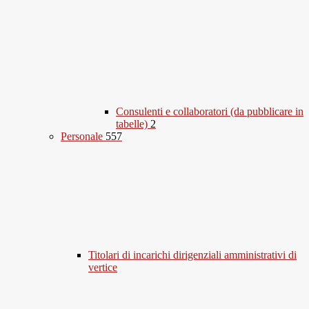
Consulenti e collaboratori (da pubblicare in
tabelle)
2
Personale
557
Titolari di incarichi dirigenziali amministrativi di
vertice