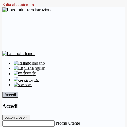
Salta al contenuto
Italiano
Italiano
English
中文
عربى
বাংলা
Accedi
Accedi
button close
×
Nome Utente