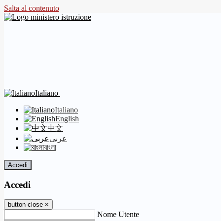
Salta al contenuto
Italiano
Italiano
English
中文
عربى
বাংলা
Accedi
Accedi
button close
×
Nome Utente