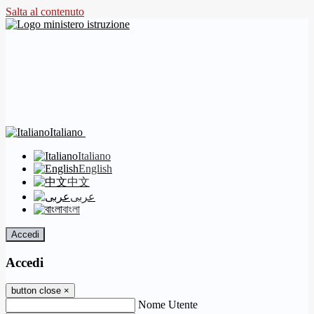
Salta al contenuto
Italiano
Italiano
English
中文
عربى
বাংলা
Accedi
Accedi
button close
×
Nome Utente