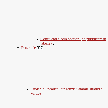
Consulenti e collaboratori (da pubblicare in
tabelle)
2
Personale
557
Titolari di incarichi dirigenziali amministrativi di
vertice