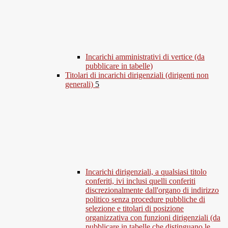
Incarichi amministrativi di vertice (da
pubblicare in tabelle)
Titolari di incarichi dirigenziali (dirigenti non
generali)
5
Incarichi dirigenziali, a qualsiasi titolo
conferiti, ivi inclusi quelli conferiti
discrezionalmente dall'organo di indirizzo
politico senza procedure pubbliche di
selezione e titolari di posizione
organizzativa con funzioni dirigenziali (da
pubblicare in tabelle che distinguano le