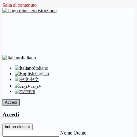
Salta al contenuto
Italiano
Italiano
English
中文
عربى
বাংলা
Accedi
Accedi
button close
×
Nome Utente