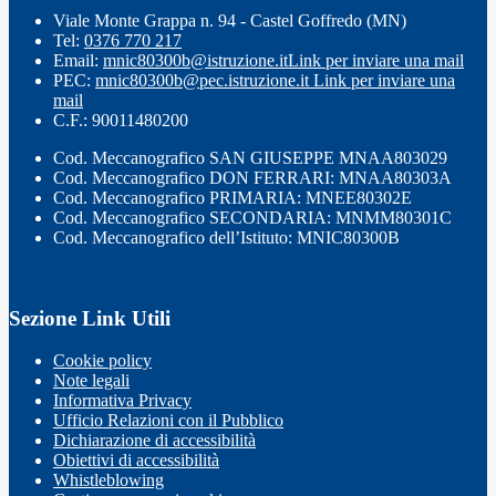
Viale Monte Grappa n. 94 - Castel Goffredo (MN)
Tel:
0376 770 217
Email:
mnic80300b@istruzione.it
Link per inviare una mail
PEC:
mnic80300b@pec.istruzione.it
Link per inviare una
mail
C.F.: 90011480200
Cod. Meccanografico SAN GIUSEPPE MNAA803029
Cod. Meccanografico DON FERRARI: MNAA80303A
Cod. Meccanografico PRIMARIA: MNEE80302E
Cod. Meccanografico SECONDARIA: MNMM80301C
Cod. Meccanografico dell’Istituto: MNIC80300B
Sezione Link Utili
Cookie policy
Note legali
Informativa Privacy
Ufficio Relazioni con il Pubblico
Dichiarazione di accessibilità
Obiettivi di accessibilità
Whistleblowing