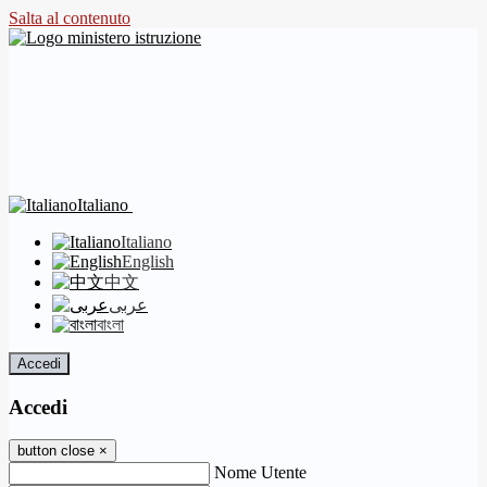
Salta al contenuto
Italiano
Italiano
English
中文
عربى
বাংলা
Accedi
Accedi
button close
×
Nome Utente