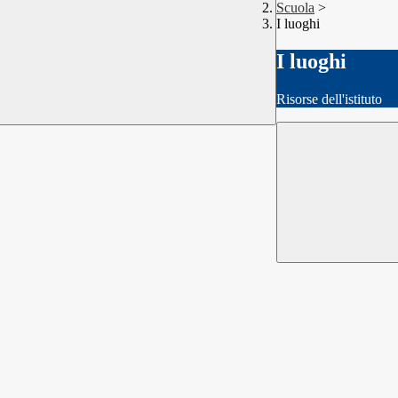
Scuola
>
I luoghi
I luoghi
Risorse dell'istituto