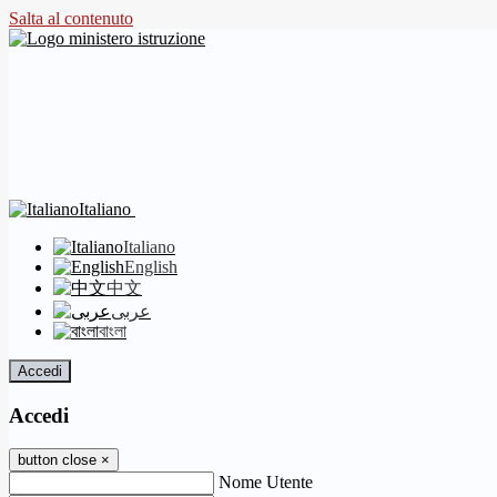
Salta al contenuto
Italiano
Italiano
English
中文
عربى
বাংলা
Accedi
Accedi
button close
×
Nome Utente