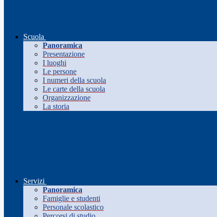
Scuola
Panoramica
Presentazione
I luoghi
Le persone
I numeri della scuola
Le carte della scuola
Organizzazione
La storia
Servizi
Panoramica
Famiglie e studenti
Personale scolastico
Percorsi di studio