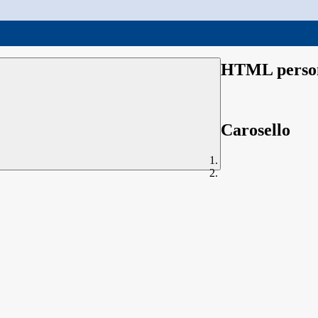
HTML person
Carosello