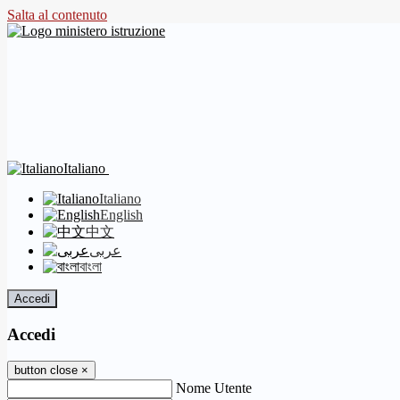
Salta al contenuto
Italiano
Italiano
English
中文
عربى
বাংলা
Accedi
Accedi
button close
×
Nome Utente