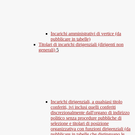
Incarichi amministrativi di vertice (da
pubblicare in tabelle)
Titolari di incarichi dirigenziali (dirigenti non
generali)
5
Incarichi dirigenziali, a qualsiasi titolo
conferiti, ivi inclusi quelli conferiti
discrezionalmente dall'organo di indirizzo
politico senza procedure pubbliche di
selezione e titolari di posizione
organizzativa con funzioni dirigenziali (da
pubblicare in tabelle che distinguano le