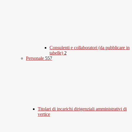
Consulenti e collaboratori (da pubblicare in
tabelle)
2
Personale
557
Titolari di incarichi dirigenziali amministrativi di
vertice