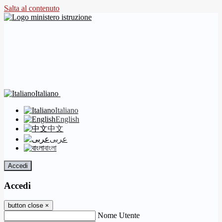
Salta al contenuto
Italiano
Italiano
English
中文
عربى
বাংলা
Accedi
Accedi
button close
×
Nome Utente