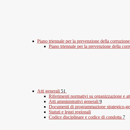
Piano triennale per la prevenzione della corruzione
Piano triennale per la prevenzione della co
Atti generali
51
Riferimenti normativi su organizzazione e at
Atti amministrativi generali
9
Documenti di programmazione strategico-ge
Statuti e leggi regionali
Codice disciplinare e codice di condotta
7