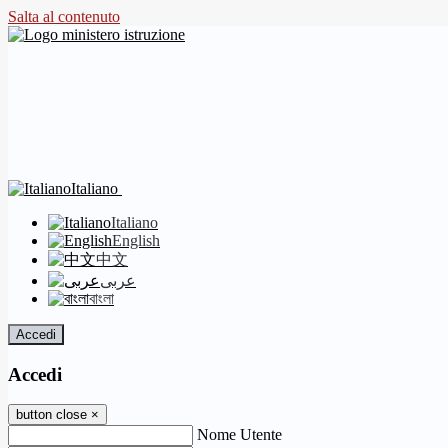
Salta al contenuto
Italiano
Italiano
English
中文
عربى
বাংলা
Accedi
Accedi
button close
×
Nome Utente