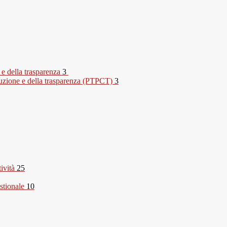
 e della trasparenza
3
rruzione e della trasparenza (PTPCT)
3
tività
25
stionale
10