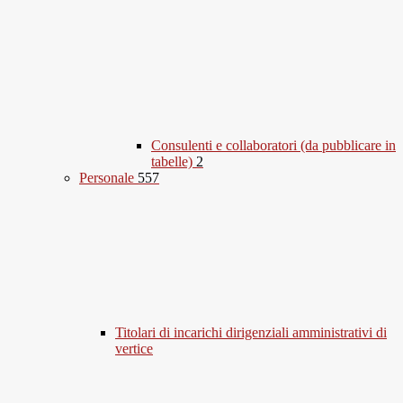
Consulenti e collaboratori (da pubblicare in
tabelle)
2
Personale
557
Titolari di incarichi dirigenziali amministrativi di
vertice