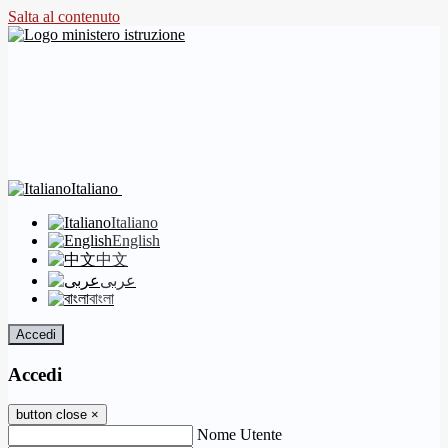
Salta al contenuto
Italiano
Italiano
English
中文
عربى
বাংলা
Accedi
Accedi
button close
×
Nome Utente