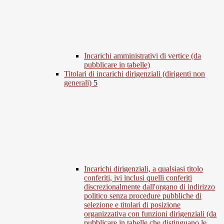
Incarichi amministrativi di vertice (da
pubblicare in tabelle)
Titolari di incarichi dirigenziali (dirigenti non
generali)
5
Incarichi dirigenziali, a qualsiasi titolo
conferiti, ivi inclusi quelli conferiti
discrezionalmente dall'organo di indirizzo
politico senza procedure pubbliche di
selezione e titolari di posizione
organizzativa con funzioni dirigenziali (da
pubblicare in tabelle che distinguano le