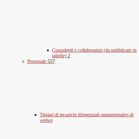
Consulenti e collaboratori (da pubblicare in
tabelle)
2
Personale
557
Titolari di incarichi dirigenziali amministrativi di
vertice