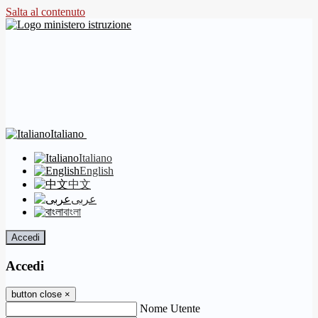
Salta al contenuto
Italiano
Italiano
English
中文
عربى
বাংলা
Accedi
Accedi
button close
×
Nome Utente