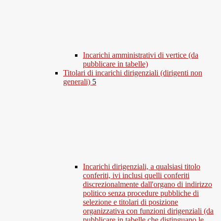
Incarichi amministrativi di vertice (da
pubblicare in tabelle)
Titolari di incarichi dirigenziali (dirigenti non
generali)
5
Incarichi dirigenziali, a qualsiasi titolo
conferiti, ivi inclusi quelli conferiti
discrezionalmente dall'organo di indirizzo
politico senza procedure pubbliche di
selezione e titolari di posizione
organizzativa con funzioni dirigenziali (da
pubblicare in tabelle che distinguano le