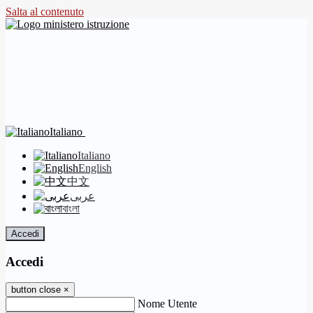
Salta al contenuto
Italiano
Italiano
English
中文
عربى
বাংলা
Accedi
Accedi
button close
×
Nome Utente