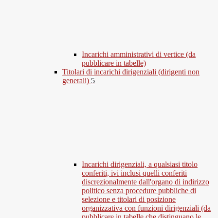
Incarichi amministrativi di vertice (da
pubblicare in tabelle)
Titolari di incarichi dirigenziali (dirigenti non
generali)
5
Incarichi dirigenziali, a qualsiasi titolo
conferiti, ivi inclusi quelli conferiti
discrezionalmente dall'organo di indirizzo
politico senza procedure pubbliche di
selezione e titolari di posizione
organizzativa con funzioni dirigenziali (da
pubblicare in tabelle che distinguano le