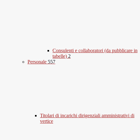
Consulenti e collaboratori (da pubblicare in
tabelle)
2
Personale
557
Titolari di incarichi dirigenziali amministrativi di
vertice