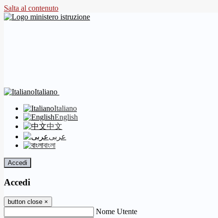
Salta al contenuto
Italiano
Italiano
English
中文
عربى
বাংলা
Accedi
Accedi
button close
×
Nome Utente