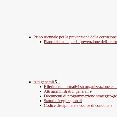
Piano triennale per la prevenzione della corruzione
Piano triennale per la prevenzione della co
Atti generali
51
Riferimenti normativi su organizzazione e at
Atti amministrativi generali
9
Documenti di programmazione strategico-ge
Statuti e leggi regionali
Codice disciplinare e codice di condotta
7