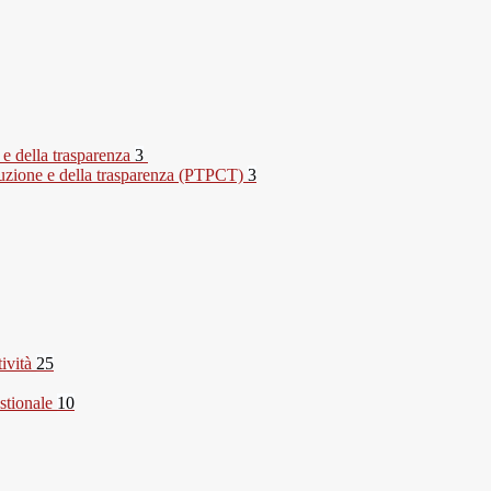
 e della trasparenza
3
rruzione e della trasparenza (PTPCT)
3
tività
25
stionale
10