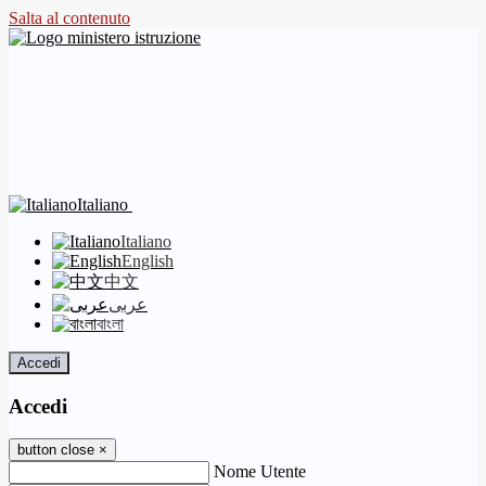
Salta al contenuto
Italiano
Italiano
English
中文
عربى
বাংলা
Accedi
Accedi
button close
×
Nome Utente