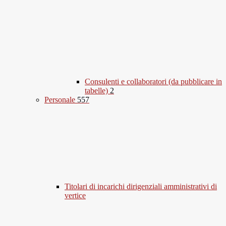
Consulenti e collaboratori (da pubblicare in
tabelle)
2
Personale
557
Titolari di incarichi dirigenziali amministrativi di
vertice