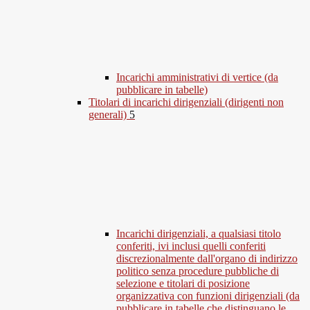
Incarichi amministrativi di vertice (da
pubblicare in tabelle)
Titolari di incarichi dirigenziali (dirigenti non
generali)
5
Incarichi dirigenziali, a qualsiasi titolo
conferiti, ivi inclusi quelli conferiti
discrezionalmente dall'organo di indirizzo
politico senza procedure pubbliche di
selezione e titolari di posizione
organizzativa con funzioni dirigenziali (da
pubblicare in tabelle che distinguano le