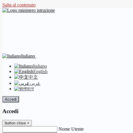
Salta al contenuto
Italiano
Italiano
English
中文
عربى
বাংলা
Accedi
Accedi
button close
×
Nome Utente