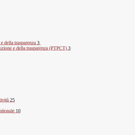
 e della trasparenza
3
rruzione e della trasparenza (PTPCT)
3
tività
25
stionale
10