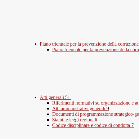
Piano triennale per la prevenzione della corruzione
Piano triennale per la prevenzione della co
Atti generali
51
Riferimenti normativi su organizzazione e at
Atti amministrativi generali
9
Documenti di programmazione strategico-ge
Statuti e leggi regionali
Codice disciplinare e codice di condotta
7