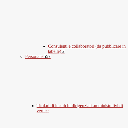
Consulenti e collaboratori (da pubblicare in
tabelle)
2
Personale
557
Titolari di incarichi dirigenziali amministrativi di
vertice