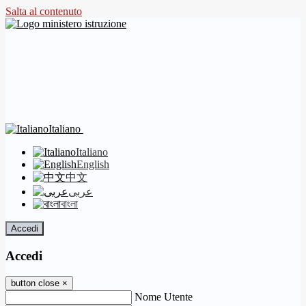
Salta al contenuto
Italiano
Italiano
English
中文
عربى
বাংলা
Accedi
Accedi
button close
×
Nome Utente