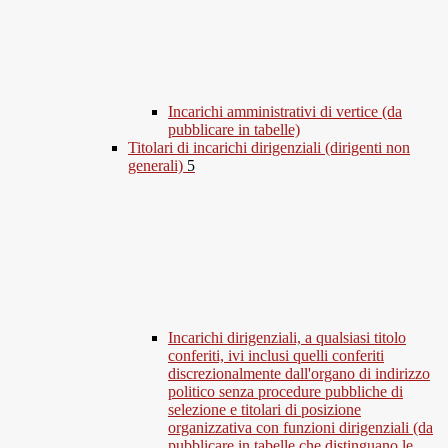
Incarichi amministrativi di vertice (da
pubblicare in tabelle)
Titolari di incarichi dirigenziali (dirigenti non
generali)
5
Incarichi dirigenziali, a qualsiasi titolo
conferiti, ivi inclusi quelli conferiti
discrezionalmente dall'organo di indirizzo
politico senza procedure pubbliche di
selezione e titolari di posizione
organizzativa con funzioni dirigenziali (da
pubblicare in tabelle che distinguano le