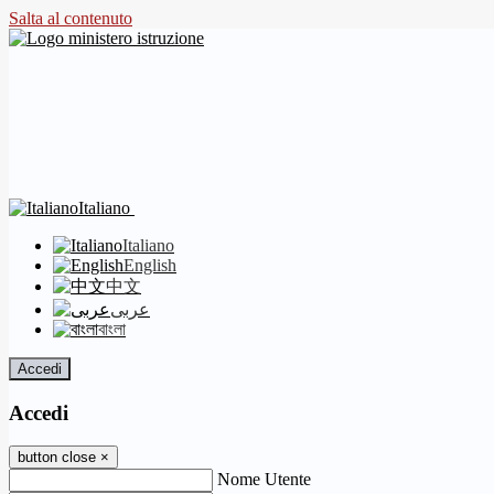
Salta al contenuto
Italiano
Italiano
English
中文
عربى
বাংলা
Accedi
Accedi
button close
×
Nome Utente