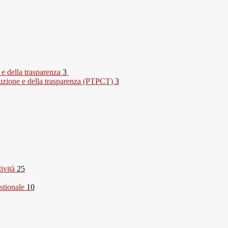
 e della trasparenza
3
rruzione e della trasparenza (PTPCT)
3
tività
25
stionale
10