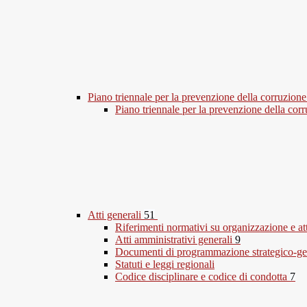
Piano triennale per la prevenzione della corruzione
Piano triennale per la prevenzione della co
Atti generali
51
Riferimenti normativi su organizzazione e at
Atti amministrativi generali
9
Documenti di programmazione strategico-ge
Statuti e leggi regionali
Codice disciplinare e codice di condotta
7