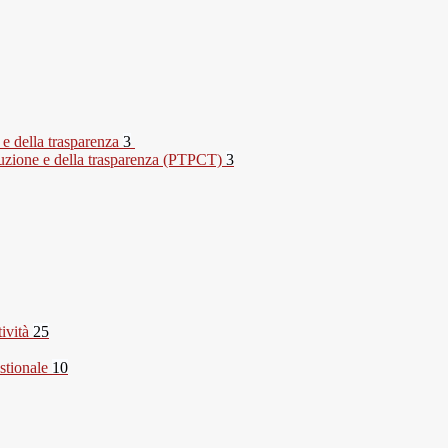
 e della trasparenza
3
rruzione e della trasparenza (PTPCT)
3
tività
25
stionale
10