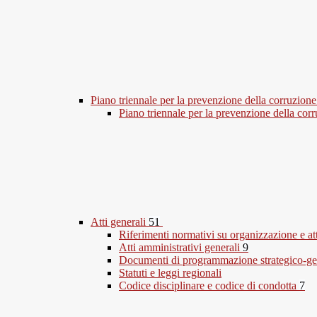
Piano triennale per la prevenzione della corruzione
Piano triennale per la prevenzione della co
Atti generali
51
Riferimenti normativi su organizzazione e at
Atti amministrativi generali
9
Documenti di programmazione strategico-ge
Statuti e leggi regionali
Codice disciplinare e codice di condotta
7