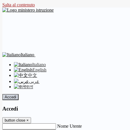
Salta al contenuto
Italiano
Italiano
English
中文
عربى
বাংলা
Accedi
Accedi
button close
×
Nome Utente