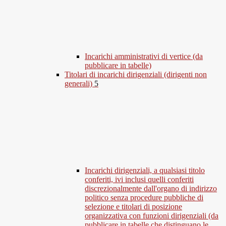
Incarichi amministrativi di vertice (da
pubblicare in tabelle)
Titolari di incarichi dirigenziali (dirigenti non
generali)
5
Incarichi dirigenziali, a qualsiasi titolo
conferiti, ivi inclusi quelli conferiti
discrezionalmente dall'organo di indirizzo
politico senza procedure pubbliche di
selezione e titolari di posizione
organizzativa con funzioni dirigenziali (da
pubblicare in tabelle che distinguano le