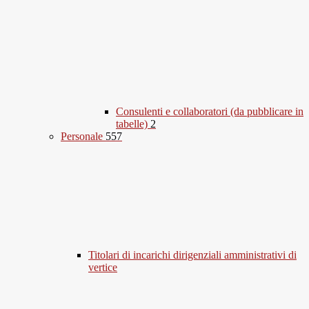
Consulenti e collaboratori (da pubblicare in
tabelle)
2
Personale
557
Titolari di incarichi dirigenziali amministrativi di
vertice