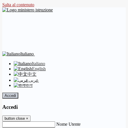
Salta al contenuto
Italiano
Italiano
English
中文
عربى
বাংলা
Accedi
Accedi
button close
×
Nome Utente