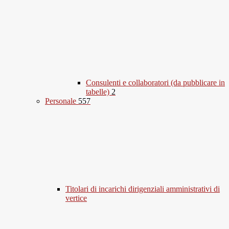
Consulenti e collaboratori (da pubblicare in
tabelle)
2
Personale
557
Titolari di incarichi dirigenziali amministrativi di
vertice