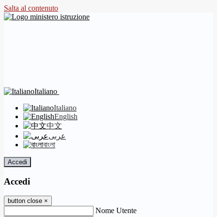
Salta al contenuto
Italiano
Italiano
English
中文
عربى
বাংলা
Accedi
Accedi
button close
×
Nome Utente