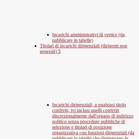
Incarichi amministrativi di vertice (da
pubblicare in tabelle)
Titolari di incarichi dirigenziali (dirigenti non
generali)
5
Incarichi dirigenziali, a qualsiasi titolo
conferiti, ivi inclusi quelli conferiti
discrezionalmente dall'organo di indirizzo
politico senza procedure pubbliche di
selezione e titolari di posizione
organizzativa con funzioni dirigenziali (da
pubblicare in tabelle che distinguano le