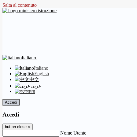
Salta al contenuto
Italiano
Italiano
English
中文
عربى
বাংলা
Accedi
Accedi
button close
×
Nome Utente