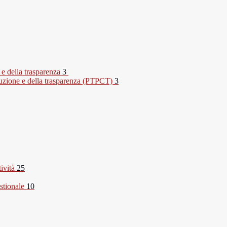
 e della trasparenza
3
rruzione e della trasparenza (PTPCT)
3
tività
25
stionale
10