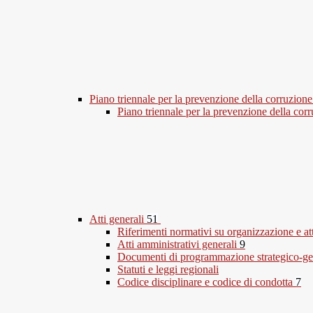
Piano triennale per la prevenzione della corruzione
Piano triennale per la prevenzione della co
Atti generali
51
Riferimenti normativi su organizzazione e at
Atti amministrativi generali
9
Documenti di programmazione strategico-ge
Statuti e leggi regionali
Codice disciplinare e codice di condotta
7