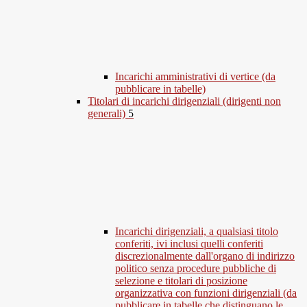
Incarichi amministrativi di vertice (da
pubblicare in tabelle)
Titolari di incarichi dirigenziali (dirigenti non
generali)
5
Incarichi dirigenziali, a qualsiasi titolo
conferiti, ivi inclusi quelli conferiti
discrezionalmente dall'organo di indirizzo
politico senza procedure pubbliche di
selezione e titolari di posizione
organizzativa con funzioni dirigenziali (da
pubblicare in tabelle che distinguano le