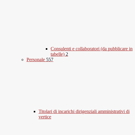
Consulenti e collaboratori (da pubblicare in
tabelle)
2
Personale
557
Titolari di incarichi dirigenziali amministrativi di
vertice