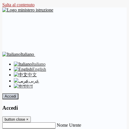
Salta al contenuto
Italiano
Italiano
English
中文
عربى
বাংলা
Accedi
Accedi
button close
×
Nome Utente