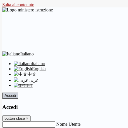
Salta al contenuto
Italiano
Italiano
English
中文
عربى
বাংলা
Accedi
Accedi
button close
×
Nome Utente