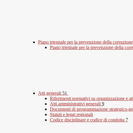
Piano triennale per la prevenzione della corruzione
Piano triennale per la prevenzione della co
Atti generali
51
Riferimenti normativi su organizzazione e at
Atti amministrativi generali
9
Documenti di programmazione strategico-ge
Statuti e leggi regionali
Codice disciplinare e codice di condotta
7