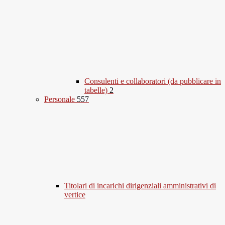
Consulenti e collaboratori (da pubblicare in
tabelle)
2
Personale
557
Titolari di incarichi dirigenziali amministrativi di
vertice