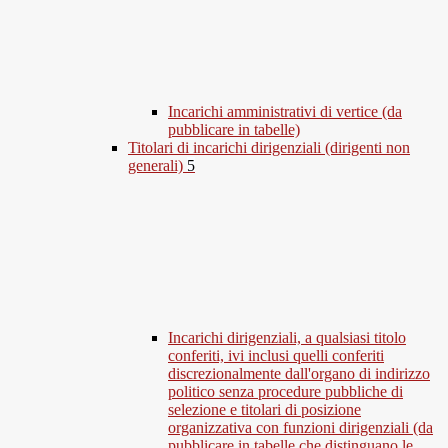
Incarichi amministrativi di vertice (da
pubblicare in tabelle)
Titolari di incarichi dirigenziali (dirigenti non
generali)
5
Incarichi dirigenziali, a qualsiasi titolo
conferiti, ivi inclusi quelli conferiti
discrezionalmente dall'organo di indirizzo
politico senza procedure pubbliche di
selezione e titolari di posizione
organizzativa con funzioni dirigenziali (da
pubblicare in tabelle che distinguano le