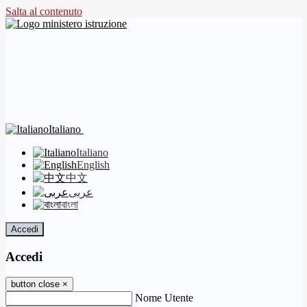
Salta al contenuto
Italiano
Italiano
English
中文
عربى
বাংলা
Accedi
Accedi
button close
×
Nome Utente