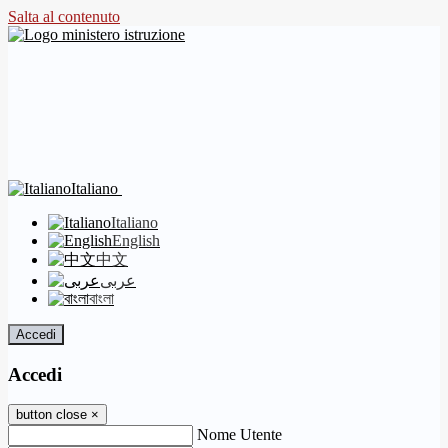
Salta al contenuto
Italiano
Italiano
English
中文
عربى
বাংলা
Accedi
Accedi
button close
×
Nome Utente