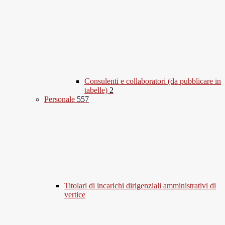
Consulenti e collaboratori (da pubblicare in
tabelle)
2
Personale
557
Titolari di incarichi dirigenziali amministrativi di
vertice