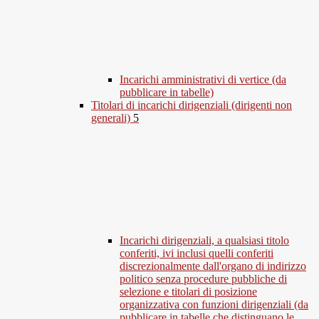
Incarichi amministrativi di vertice (da
pubblicare in tabelle)
Titolari di incarichi dirigenziali (dirigenti non
generali)
5
Incarichi dirigenziali, a qualsiasi titolo
conferiti, ivi inclusi quelli conferiti
discrezionalmente dall'organo di indirizzo
politico senza procedure pubbliche di
selezione e titolari di posizione
organizzativa con funzioni dirigenziali (da
pubblicare in tabelle che distinguano le