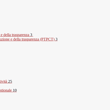
 e della trasparenza
3
rruzione e della trasparenza (PTPCT)
3
tività
25
stionale
10