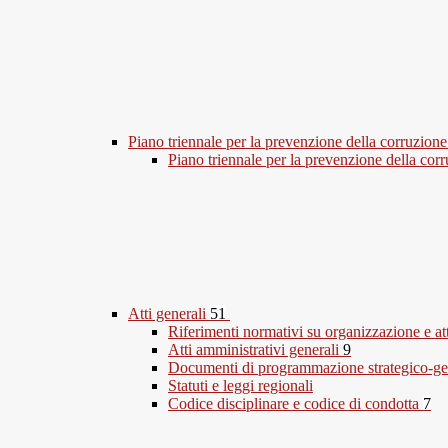
Piano triennale per la prevenzione della corruzione
Piano triennale per la prevenzione della co
Atti generali
51
Riferimenti normativi su organizzazione e at
Atti amministrativi generali
9
Documenti di programmazione strategico-ge
Statuti e leggi regionali
Codice disciplinare e codice di condotta
7