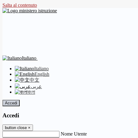
Salta al contenuto
Italiano
Italiano
English
中文
عربى
বাংলা
Accedi
Accedi
button close
×
Nome Utente