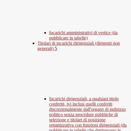
Incarichi amministrativi di vertice (da
pubblicare in tabelle)
Titolari di incarichi dirigenziali (dirigenti non
generali)
5
Incarichi dirigenziali, a qualsiasi titolo
conferiti, ivi inclusi quelli conferiti
discrezionalmente dall'organo di indirizzo
politico senza procedure pubbliche di
selezione e titolari di posizione
organizzativa con funzioni dirigenziali (da
pubblicare in tabelle che distinguano le