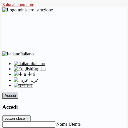
Salta al contenuto
Italiano
Italiano
English
中文
عربى
বাংলা
Accedi
Accedi
button close
×
Nome Utente