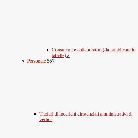
Consulenti e collaboratori (da pubblicare in
tabelle)
2
Personale
557
Titolari di incarichi dirigenziali amministrativi di
vertice