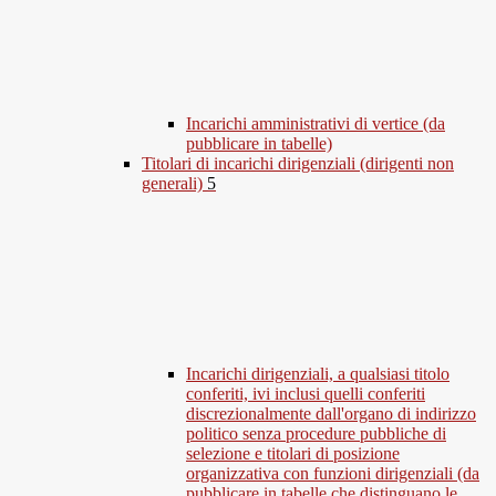
Incarichi amministrativi di vertice (da
pubblicare in tabelle)
Titolari di incarichi dirigenziali (dirigenti non
generali)
5
Incarichi dirigenziali, a qualsiasi titolo
conferiti, ivi inclusi quelli conferiti
discrezionalmente dall'organo di indirizzo
politico senza procedure pubbliche di
selezione e titolari di posizione
organizzativa con funzioni dirigenziali (da
pubblicare in tabelle che distinguano le