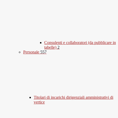
Consulenti e collaboratori (da pubblicare in
tabelle)
2
Personale
557
Titolari di incarichi dirigenziali amministrativi di
vertice