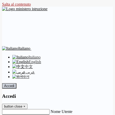
Salta al contenuto
Italiano
Italiano
English
中文
عربى
বাংলা
Accedi
Accedi
button close
×
Nome Utente