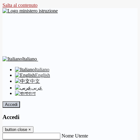
Salta al contenuto
Italiano
Italiano
English
中文
عربى
বাংলা
Accedi
Accedi
button close
×
Nome Utente