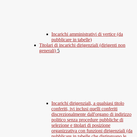
Incarichi amministrativi di vertice (da
pubblicare in tabelle)
Titolari di incarichi dirigenziali (dirigenti non
generali)
5
Incarichi dirigenziali, a qualsiasi titolo
conferiti, ivi inclusi quelli conferiti
discrezionalmente dall'organo di indirizzo
politico senza procedure pubbliche di
selezione e titolari di posizione
organizzativa con funzioni dirigenziali (da
pubblicare in tabelle che distinguano le