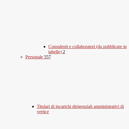
Consulenti e collaboratori (da pubblicare in
tabelle)
2
Personale
557
Titolari di incarichi dirigenziali amministrativi di
vertice