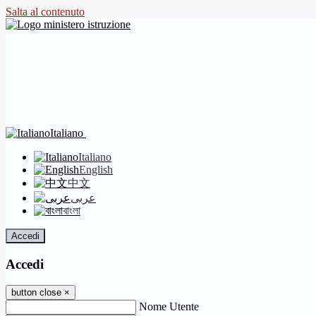
Salta al contenuto
Italiano
Italiano
English
中文
عربى
বাংলা
Accedi
Accedi
button close
×
Nome Utente