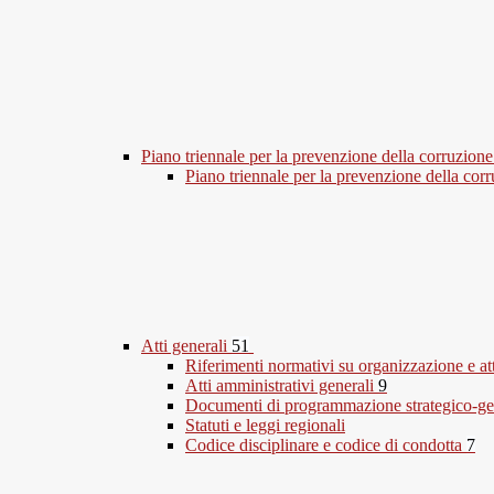
Piano triennale per la prevenzione della corruzione
Piano triennale per la prevenzione della co
Atti generali
51
Riferimenti normativi su organizzazione e at
Atti amministrativi generali
9
Documenti di programmazione strategico-ge
Statuti e leggi regionali
Codice disciplinare e codice di condotta
7