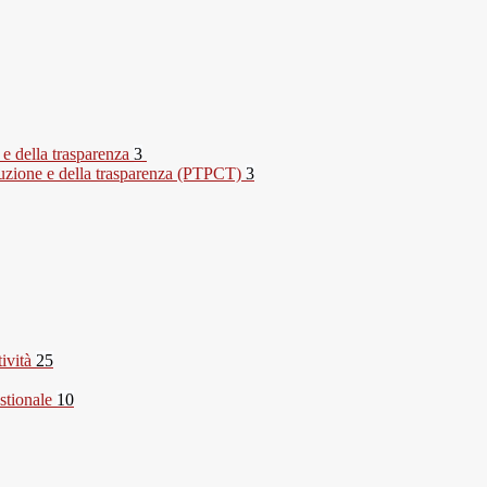
 e della trasparenza
3
rruzione e della trasparenza (PTPCT)
3
tività
25
stionale
10