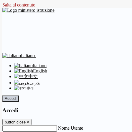
Salta al contenuto
Italiano
Italiano
English
中文
عربى
বাংলা
Accedi
Accedi
button close
×
Nome Utente