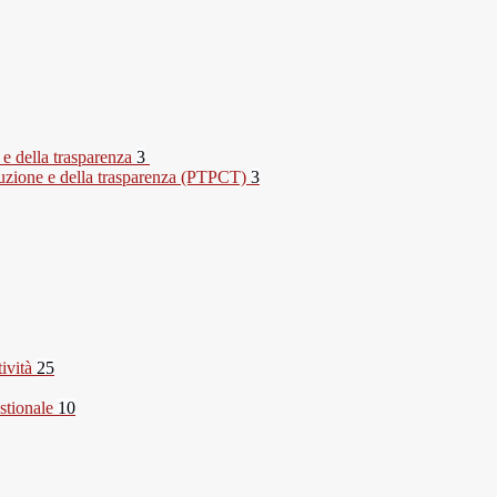
 e della trasparenza
3
rruzione e della trasparenza (PTPCT)
3
tività
25
stionale
10