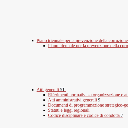
Piano triennale per la prevenzione della corruzione
Piano triennale per la prevenzione della co
Atti generali
51
Riferimenti normativi su organizzazione e at
Atti amministrativi generali
9
Documenti di programmazione strategico-ge
Statuti e leggi regionali
Codice disciplinare e codice di condotta
7