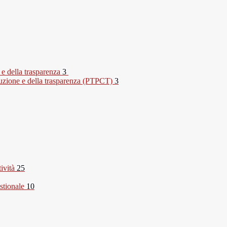
 e della trasparenza
3
rruzione e della trasparenza (PTPCT)
3
tività
25
stionale
10