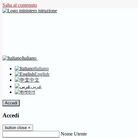
Salta al contenuto
Italiano
Italiano
English
中文
عربى
বাংলা
Accedi
Accedi
button close
×
Nome Utente