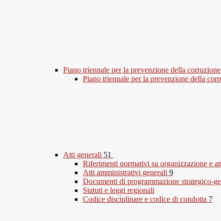
Piano triennale per la prevenzione della corruzione
Piano triennale per la prevenzione della co
Atti generali
51
Riferimenti normativi su organizzazione e at
Atti amministrativi generali
9
Documenti di programmazione strategico-ge
Statuti e leggi regionali
Codice disciplinare e codice di condotta
7