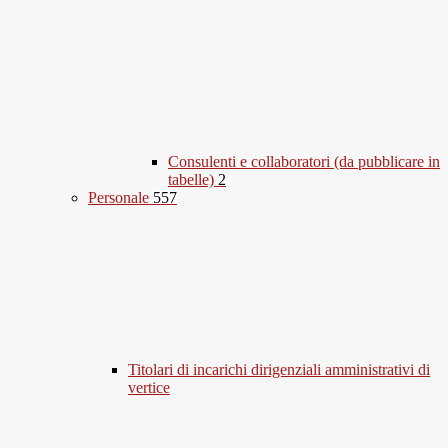
Consulenti e collaboratori (da pubblicare in
tabelle)
2
Personale
557
Titolari di incarichi dirigenziali amministrativi di
vertice