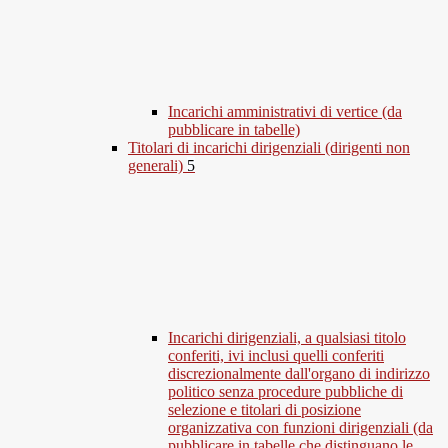
Incarichi amministrativi di vertice (da
pubblicare in tabelle)
Titolari di incarichi dirigenziali (dirigenti non
generali)
5
Incarichi dirigenziali, a qualsiasi titolo
conferiti, ivi inclusi quelli conferiti
discrezionalmente dall'organo di indirizzo
politico senza procedure pubbliche di
selezione e titolari di posizione
organizzativa con funzioni dirigenziali (da
pubblicare in tabelle che distinguano le