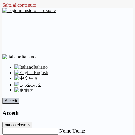
Salta al contenuto
Italiano
Italiano
English
中文
عربى
বাংলা
Accedi
Accedi
button close
×
Nome Utente