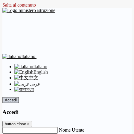
Salta al contenuto
Italiano
Italiano
English
中文
عربى
বাংলা
Accedi
Accedi
button close
×
Nome Utente