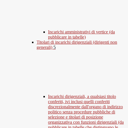
Incarichi amministrativi di vertice (da
pubblicare in tabelle)
Titolari di incarichi dirigenziali (dirigenti non
generali)
5
Incarichi dirigenziali, a qualsiasi titolo
conferiti, ivi inclusi quelli conferiti
discrezionalmente dall'organo di indirizzo
politico senza procedure pubbliche di
selezione e titolari di posizione
organizzativa con funzioni dirigenziali (da
pubblicare in tabelle che distinguano le