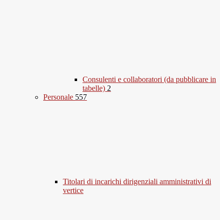
Consulenti e collaboratori (da pubblicare in
tabelle)
2
Personale
557
Titolari di incarichi dirigenziali amministrativi di
vertice