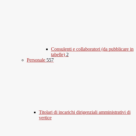
Consulenti e collaboratori (da pubblicare in
tabelle)
2
Personale
557
Titolari di incarichi dirigenziali amministrativi di
vertice