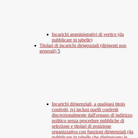
Incarichi amministrativi di vertice (da
pubblicare in tabelle)
Titolari di incarichi dirigenziali (dirigenti non
generali)
5
Incarichi dirigenziali, a qualsiasi titolo
conferiti, ivi inclusi quelli conferiti
discrezionalmente dall'organo di indirizzo
politico senza procedure pubbliche di
selezione e titolari di posizione
organizzativa con funzioni dirigenziali (da
pubblicare in tabelle che distinguano le