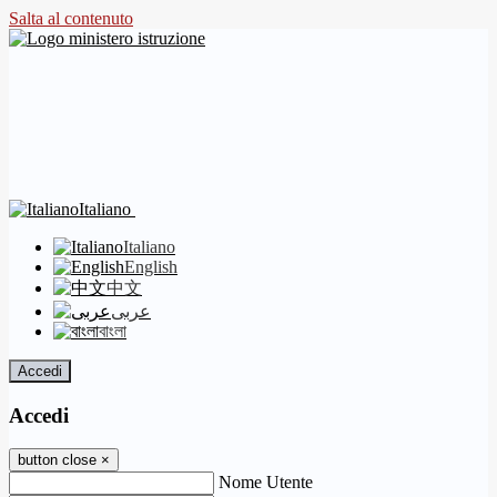
Salta al contenuto
Italiano
Italiano
English
中文
عربى
বাংলা
Accedi
Accedi
button close
×
Nome Utente