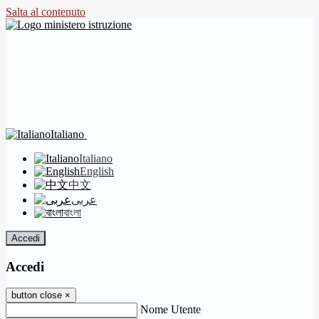
Salta al contenuto
Italiano
Italiano
English
中文
عربى
বাংলা
Accedi
Accedi
button close
×
Nome Utente