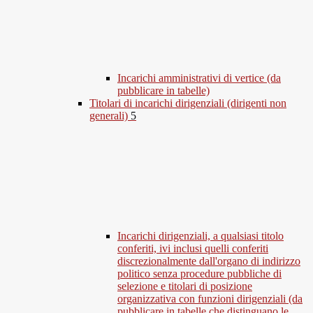
Incarichi amministrativi di vertice (da
pubblicare in tabelle)
Titolari di incarichi dirigenziali (dirigenti non
generali)
5
Incarichi dirigenziali, a qualsiasi titolo
conferiti, ivi inclusi quelli conferiti
discrezionalmente dall'organo di indirizzo
politico senza procedure pubbliche di
selezione e titolari di posizione
organizzativa con funzioni dirigenziali (da
pubblicare in tabelle che distinguano le