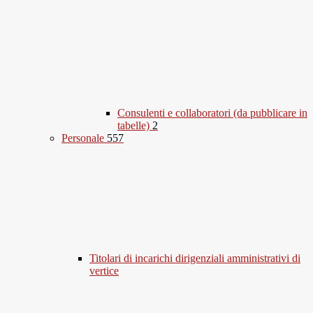
Consulenti e collaboratori (da pubblicare in
tabelle)
2
Personale
557
Titolari di incarichi dirigenziali amministrativi di
vertice