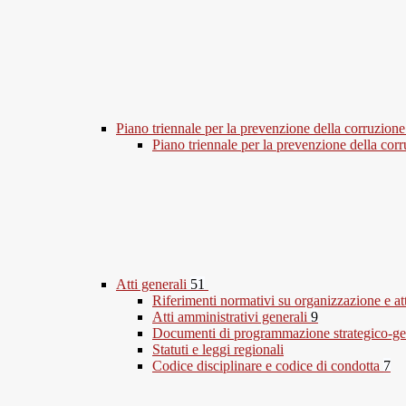
Piano triennale per la prevenzione della corruzione
Piano triennale per la prevenzione della co
Atti generali
51
Riferimenti normativi su organizzazione e at
Atti amministrativi generali
9
Documenti di programmazione strategico-ge
Statuti e leggi regionali
Codice disciplinare e codice di condotta
7