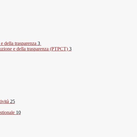
 e della trasparenza
3
rruzione e della trasparenza (PTPCT)
3
tività
25
stionale
10