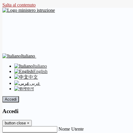
Salta al contenuto
Italiano
Italiano
English
中文
عربى
বাংলা
Accedi
Accedi
button close
×
Nome Utente